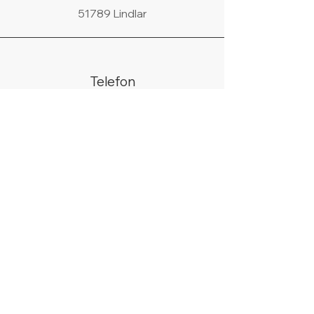
51789 Lindlar
Telefon
02266/440438
WhatsApp
+49 178 9685058
Email
info@silberhell.de