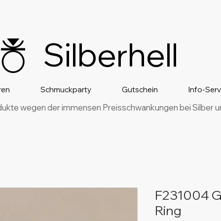
Silberhell
ren
Schmuckparty
Gutschein
Info-Ser
dukte wegen der immensen Preisschwankungen bei Silber und
F231004 G
Ring