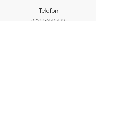
Telefon
02266/440438
WhatsApp
+49 178 9685058
Email
info@silberhell.de