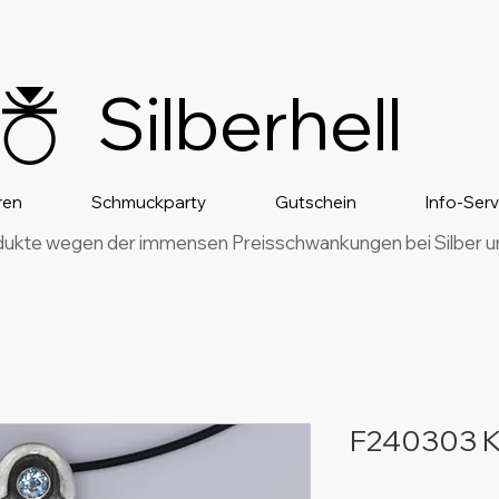
Silberhell
ren
Schmuckparty
Gutschein
Info-Ser
dukte wegen der immensen Preisschwankungen bei Silber und
F240303 K