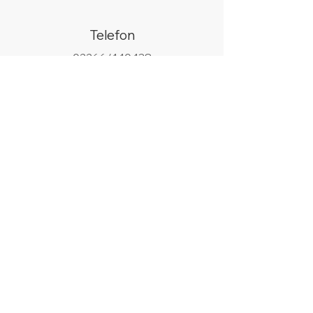
Telefon
02266/440438
WhatsApp
+49 178 9685058
Email
info@silberhell.de