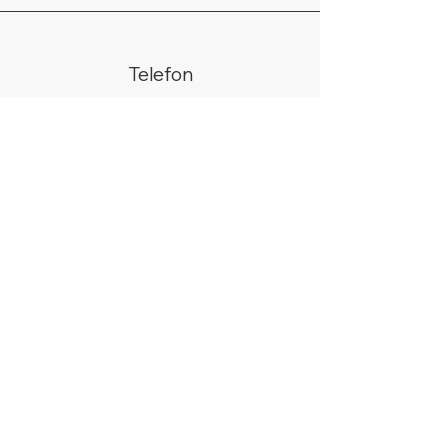
Telefon
02266/440438
WhatsApp
+49 178 9685058
Email
info@silberhell.de