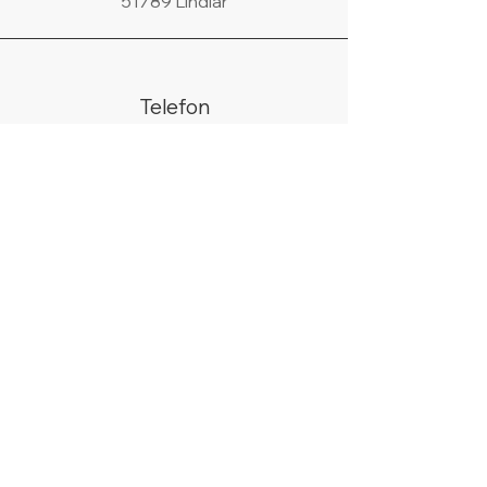
51789 Lindlar
Telefon
02266/440438
WhatsApp
+49 178 9685058
Email
info@silberhell.de