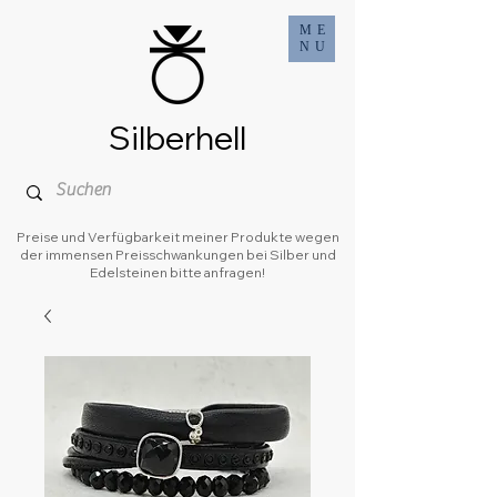
ME
NU
Silberhell
Preise und Verfügbarkeit meiner Produkte wegen
der immensen Preisschwankungen bei Silber und
Edelsteinen bitte anfragen!