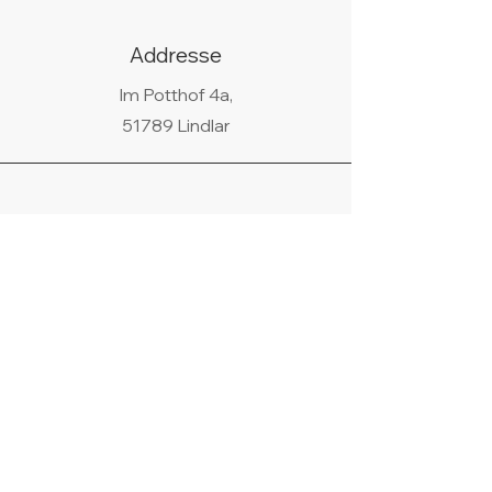
Kleinere (Gr. 50 - Gr. 53) oder
größere Ringgrößen (über Gr. 62)
gibt es eventuell auf Anfrage.
Addresse
Im Potthof 4a,
51789 Lindlar
Telefon
02266/440438
WhatsApp
+49 178 9685058