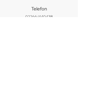
Telefon
02266/440438
WhatsApp
+49 178 9685058
Email
info@silberhell.de