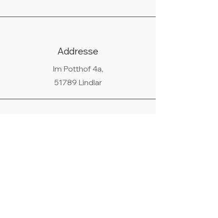
Addresse
Im Potthof 4a,
51789 Lindlar
Telefon
02266/440438
WhatsApp
+49 178 9685058