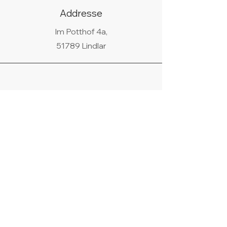
gibt es eventuell auf Anfrage.
Addresse
Im Potthof 4a,
51789 Lindlar
Telefon
02266/440438
WhatsApp
+49 178 9685058