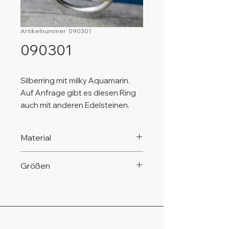
Artikelnummer: 090301
090301
Silberring mit milky Aquamarin.
Auf Anfrage gibt es diesen Ring
auch mit anderen Edelsteinen.
Material
925 Silber, nickelfrei!
Größen
Diesen Ring gibt es in den
verschiedenen Standard-
Ringgrößen von Gr. 54 bis Gr. 62.
Kleinere (Gr. 50 - Gr. 53) oder
größere Ringgrößen (über Gr. 62)