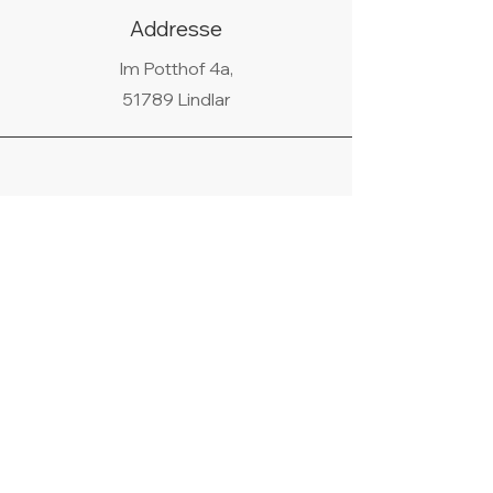
gibt es eventuell auf Anfrage.
Addresse
Im Potthof 4a,
51789 Lindlar
Telefon
02266/440438
WhatsApp
+49 178 9685058