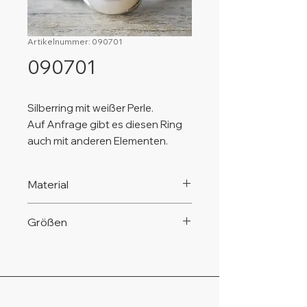
Artikelnummer: 090701
090701
Silberring mit weißer Perle.
Auf Anfrage gibt es diesen Ring
auch mit anderen Elementen.
Material
925 Silber, nickelfrei!
Größen
Diesen Ring gibt es in den
verschiedenen Standard-
Ringgrößen von Gr. 54 bis Gr. 62.
Kleinere (Gr. 50 - Gr. 53) oder
größere Ringgrößen (über Gr. 62)