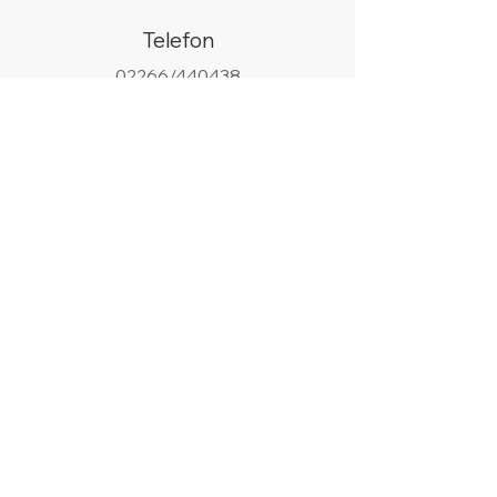
Telefon
02266/440438
WhatsApp
+49 178 9685058
Email
info@silberhell.de