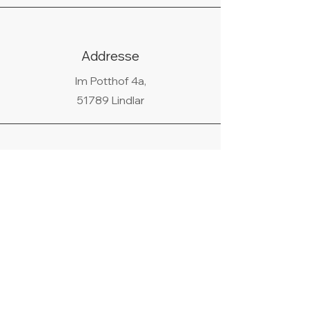
Addresse
Im Potthof 4a,
51789 Lindlar
Telefon
02266/440438
WhatsApp
+49 178 9685058