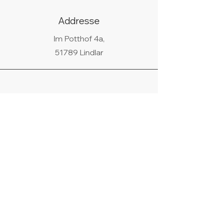
Addresse
Im Potthof 4a,
51789 Lindlar
Telefon
02266/440438
WhatsApp
+49 178 9685058