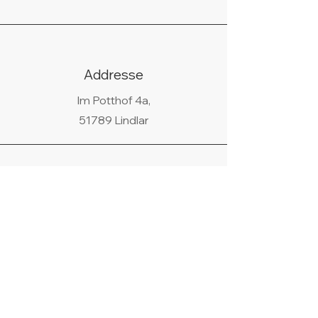
Addresse
Im Potthof 4a,
51789 Lindlar
Telefon
02266/440438
WhatsApp
+49 178 9685058