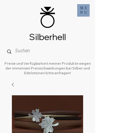
ME
NU
Silberhell
Preise und Verfügbarkeit meiner Produkte wegen
der immensen Preisschwankungen bei Silber und
Edelsteinen bitte anfragen!