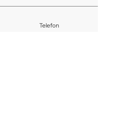
Telefon
02266/440438
WhatsApp
+49 178 9685058
Email
info@silberhell.de