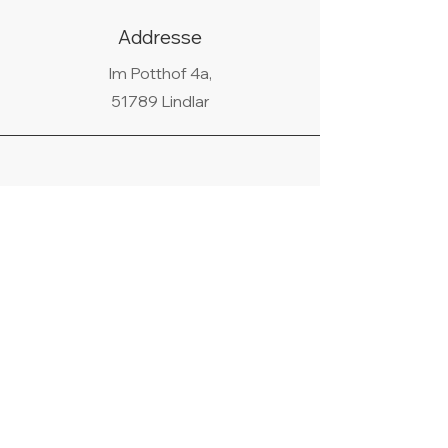
Addresse
Im Potthof 4a,
51789 Lindlar
Telefon
02266/440438
WhatsApp
+49 178 9685058